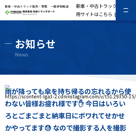
新車・中古トラック販売専
新車・中古トラック販売・買取 一般貨物輸送
用サイトはこちら
お知らせ
雨が降っても傘を持ち帰るの忘れるから使
https://scontent-lga3-2.cdninstagram.com/v/t51.293
わない皆様お疲れ様です✋ 今日はいろい
ろとごまごまと納車日にボワれてせかせ
かやってます😓 なので撮影する人を撮影