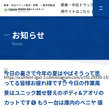
新車・中古トラック販売専
新車・中古トラック販売・買取 一般貨物輸送
用サイトはこちら
お知らせ
今日の暑さで今年の夏はやばそうって思
https://scontent-lga3-2.cdninstagram.com/v/t51.29
ってる皆様お疲れ様です✋ 今日の作業風
景はユニック載せ替えのボディ&アオリの
カットです😅 もう一台は庫内のベニヤ 張