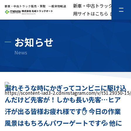
新車・中古トラック販売専
新車・中古トラック販売・買取 一般貨物輸送
用サイトはこちら
お知らせ
漏れそうな時にかぎってコンビニに駆け込
https://scontent-iad3-2.cdninstagram.com/v/t51.293
んだけど先客が！しかも長い先客…ヒア
汗が出る皆様お疲れ様です✋ 今日の作業
風景はもちろんパワーゲートです💦 他に