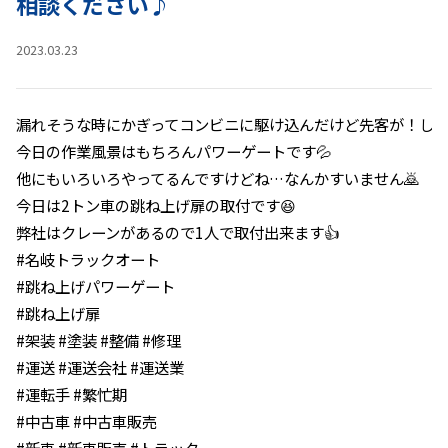
相談ください♪
instagram
2023.03.23
漏れそうな時にかぎってコンビニに駆け込んだけど先客が！し
今日の作業風景はもちろんパワーゲートです💦
他にもいろいろやってるんですけどね…なんかすいません🙇
今日は2トン車の跳ね上げ扉の取付です😆
弊社はクレーンがあるので1人で取付出来ます👍
#名岐トラックオート
#跳ね上げパワーゲート
#跳ね上げ扉
#架装 #塗装 #整備 #修理
#運送 #運送会社 #運送業
#運転手 #繁忙期
#中古車 #中古車販売
#新車 #新車販売 #トラック