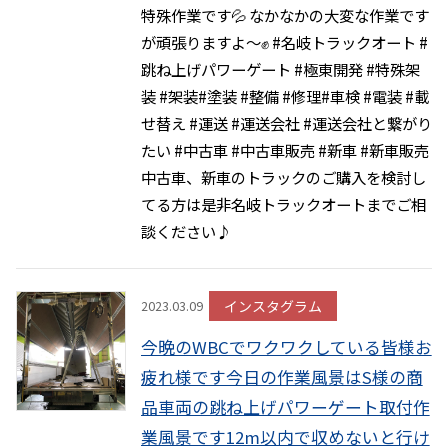
特殊作業です💦 なかなかの大変な作業です
が頑張りますよ〜✊ #名岐トラックオート #
跳ね上げパワーゲート #極東開発 #特殊架
装 #架装#塗装 #整備 #修理#車検 #電装 #載
せ替え #運送 #運送会社 #運送会社と繋がり
たい #中古車 #中古車販売 #新車 #新車販売
中古車、新車のトラックのご購入を検討し
てる方は是非名岐トラックオートまでご相
談ください♪
インスタグラム
2023.03.09
今晩のWBCでワクワクしている皆様お
疲れ様です今日の作業風景はS様の商
品車両の跳ね上げパワーゲート取付作
業風景です12m以内で収めないと行け