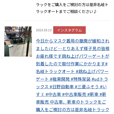
ラックをご購入をご検討の方は是非名岐ト
ラックオートまでご相談ください♪
インスタグラム
2023.03.13
今日からマスク着用の撤廃が緩和され
ましたけど…とりあえず様子見の皆様
お疲れ様です跳ね上げパワーゲートが
到着したので取付作業にかかります#
名岐トラックオート #跳ね上げパワー
ゲート #極東開発 #特殊架装 #udトラ
ックス #日野自動車 #三菱ふそう #い
すゞ #中古車 #中古車販売 #新車 #新
車販売 中古車、新車のトラックをご
購入をご検討の方は是非名岐トラック