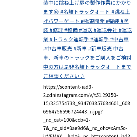
装中に跳ね上げ扉の製作作業にかかり
ます😢 #名岐トラックオート #跳ね上
げパワーゲート #極東開発 #架装 #塗
装 #修理 #整備 #運送 #運送会社 #運送
業 #トラック運転手 #運転手 #中古車
#中古車販売 #新車 #新車販売 中古
車、新車のトラックをご購入をご検討
中の方は是非名岐トラックオートまで
ご相談ください♪
https://scontent-iad3-
2.cdninstagram.com/v/t51.29350-
15/335754738_934703857684601_608
6964756596724443_n.jpg?
_nc_cat=100&ccb=1-
7&_nc_sid=8ae9d6&_nc_ohc=xAm5o-
icVEMAX__lvdz&_nc_ht=scontent-iad3-