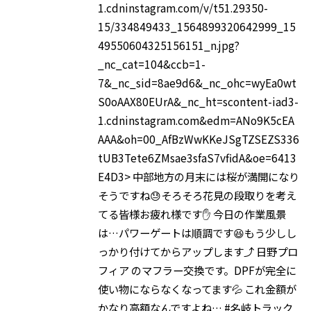
1.cdninstagram.com/v/t51.29350-
15/334849433_1564899320642999_15
49550604325156151_n.jpg?
_nc_cat=104&ccb=1-
7&_nc_sid=8ae9d6&_nc_ohc=wyEa0wt
S0oAAX80EUrA&_nc_ht=scontent-iad3-
1.cdninstagram.com&edm=ANo9K5cEA
AAA&oh=00_AfBzWwKKeJSgTZSEZS336
tUB3Tete6ZMsae3sfaS7vfidA&oe=6413
E4D3> 中部地方の月末には桜が満開になり
そうですね😓そろそろ花見の段取りを考え
てる皆様お疲れ様です✋ 今日の作業風景
は…パワーゲートは順調です😆もう少しし
っかり付けてからアップします⤴️ 日野プロ
フィア のマフラー交換です。DPFが完全に
使い物にならなくなってます💦 これ金額が
かなり高額なんですよね… #名岐トラック