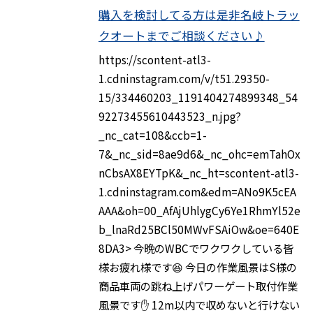
購入を検討してる方は是非名岐トラッ
クオートまでご相談ください♪
https://scontent-atl3-
1.cdninstagram.com/v/t51.29350-
15/334460203_1191404274899348_54
92273455610443523_n.jpg?
_nc_cat=108&ccb=1-
7&_nc_sid=8ae9d6&_nc_ohc=emTahOx
nCbsAX8EYTpK&_nc_ht=scontent-atl3-
1.cdninstagram.com&edm=ANo9K5cEA
AAA&oh=00_AfAjUhlygCy6Ye1RhmYl52e
b_lnaRd25BCl50MWvFSAiOw&oe=640E
8DA3> 今晩のWBCでワクワクしている皆
様お疲れ様です😆 今日の作業風景はS様の
商品車両の跳ね上げパワーゲート取付作業
風景です✋ 12m以内で収めないと行けない