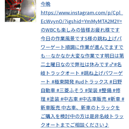
今晩
https://www.instagram.com/p/Cpl_
EcWvynO/?igshid=YmMyMTA2M2Y=
のWBCも楽しみの皆様お疲れ様です
今日の作業風景ですS様の跳ね上げパ
ワーゲート順調に作業が進んでます️で
も…なかなか大変な作業です明日は第
二土曜日なので弊社は休みです‍♂️#名
岐トラックオート #跳ね上げパワーゲ
ート #極東開発 #udトラックス #日野
自動車 #三菱ふそう #架装 #整備 #修
理 #塗装 #中古車 #中古車販売 #新車 #
新車販売 中古車、新車のトラックを
ご購入を検討中の方は是非名岐トラッ
クオートまでご相談ください♪