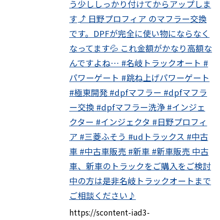
う少ししっかり付けてからアップしま
す⤴️ 日野プロフィア のマフラー交換
です。DPFが完全に使い物にならなく
なってます💦 これ金額がかなり高額な
んですよね… #名岐トラックオート #
パワーゲート #跳ね上げパワーゲート
#極東開発 #dpfマフラー #dpfマフラ
ー交換 #dpfマフラー洗浄 #インジェ
クター #インジェクタ #日野プロフィ
ア #三菱ふそう #udトラックス #中古
車 #中古車販売 #新車 #新車販売 中古
車、新車のトラックをご購入をご検討
中の方は是非名岐トラックオートまで
ご相談ください♪
https://scontent-iad3-