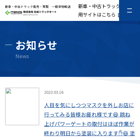
新車・中古トラック販売専
新車・中古トラック販売・買取 一般貨物輸送
用サイトはこちら
お知らせ
instagram
2023.03.16
人目を気にしつつマスクを外しお店に
行ってみる皆様お疲れ様です😆 跳ね
上げパワーゲートの取付はほぼ作業が
終わり明日から塗装に入ります✋😆 塗