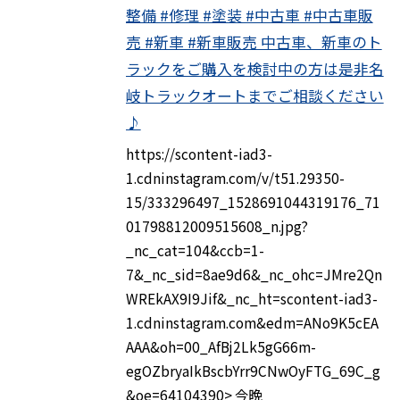
整備 #修理 #塗装 #中古車 #中古車販
売 #新車 #新車販売 中古車、新車のト
ラックをご購入を検討中の方は是非名
岐トラックオートまでご相談ください
♪
https://scontent-iad3-
1.cdninstagram.com/v/t51.29350-
15/333296497_1528691044319176_71
01798812009515608_n.jpg?
_nc_cat=104&ccb=1-
7&_nc_sid=8ae9d6&_nc_ohc=JMre2Qn
WREkAX9I9Jif&_nc_ht=scontent-iad3-
1.cdninstagram.com&edm=ANo9K5cEA
AAA&oh=00_AfBj2Lk5gG66m-
egOZbryaIkBscbYrr9CNwOyFTG_69C_g
&oe=64104390> 今晩