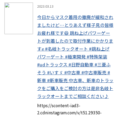
instagram
2023.03.13
今日からマスク着用の撤廃が緩和され
ましたけど…とりあえず様子見の皆様
お疲れ様です😆 跳ね上げパワーゲー
トが到着したので取付作業にかかりま
す✊ #名岐トラックオート #跳ね上げ
パワーゲート #極東開発 #特殊架装
#udトラックス #日野自動車 #三菱ふ
そう #いすゞ #中古車 #中古車販売 #
新車 #新車販売 中古車、新車のトラッ
クをご購入をご検討の方は是非名岐ト
ラックオートまでご相談ください♪
https://scontent-iad3-
2.cdninstagram.com/v/t51.29350-