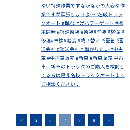
ない特殊作業ですなかなかの大変な作
業ですが頑張りますよ〜#名岐トラッ
クオート #跳ね上げパワーゲート #極
東開発 #特殊架装 #架装#塗装 #整備 #
修理#車検#電装 #載せ替え #運送 #運
送会社 #運送会社と繋がりたい #中古
車 #中古車販売 #新車 #新車販売 中古
車、新車のトラックのご購入を検討し
てる方は是非名岐トラックオートまで
ご相談ください♪
<
5
6
7
8
9
>