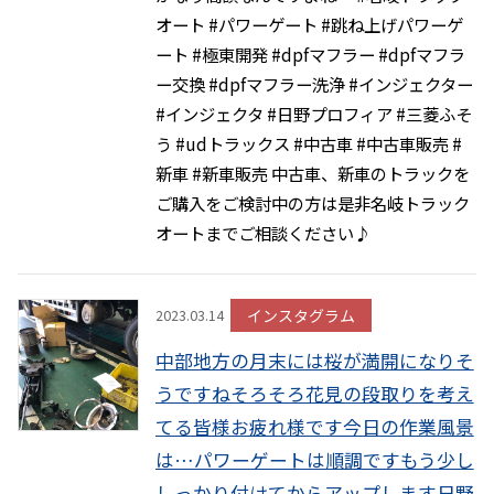
オート #パワーゲート #跳ね上げパワーゲ
ート #極東開発 #dpfマフラー #dpfマフラ
ー交換 #dpfマフラー洗浄 #インジェクター
#インジェクタ #日野プロフィア #三菱ふそ
う #udトラックス #中古車 #中古車販売 #
新車 #新車販売 中古車、新車のトラックを
ご購入をご検討中の方は是非名岐トラック
オートまでご相談ください♪
インスタグラム
2023.03.14
中部地方の月末には桜が満開になりそ
うですねそろそろ花見の段取りを考え
てる皆様お疲れ様です今日の作業風景
は…パワーゲートは順調ですもう少し
しっかり付けてからアップします️日野