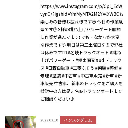
https://www.instagram.com/p/Cpl_EcW
vynO/?igshid=YmMyMTA2M2Y=のWBCも
楽しみの皆様お疲れ様です😆 今日の作業風
景です✋ S様の跳ね上げパワーゲート順調
に作業が進んでます❗️ でも…なかなか大変
な作業です💦 明日は第二土曜日なので弊社
は休みです🙇‍♂️ #名岐トラックオート #跳ね
上げパワーゲート #極東開発 #udトラック
ス #日野自動車 #三菱ふそう #架装 #整備 #
修理 #塗装 #中古車 #中古車販売 #新車 #新
車販売 中古車、新車のトラックをご購入を
検討中の方は是非名岐トラックオートまで
ご相談ください♪
インスタグラム
2023.03.10