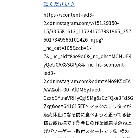
談ください♪
https://scontent-iad3-
2.cdninstagram.com/v/t51.29350-
15/335581613_117241757981965_257
5017349565101426_n.jpg?
_nc_cat=105&ccb=1-
7&_nc_sid=8ae9d6&_nc_ohc=MCNUE4
yQeU0AX8SGPp8&_nc_ht=scontent-
iad3-
2.cdninstagram.com&edm=ANo9K5cEA
AAA&oh=00_AfDMSyJue0-
CzxbGYlnaVRHyCglSMg6zCzFQxe3Td5G
Zxg&oe=641615EE> マックのテリタマが
販売休止になる前に食べようと思ってる皆
様お疲れ様です✋ 今日の作業風景は跳ね上
げパワーゲート取付スタートです💦 I様の