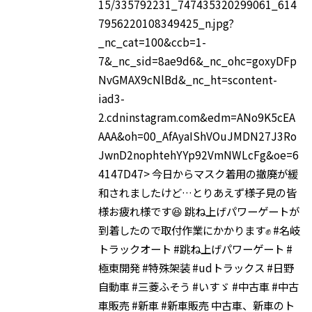
15/335792231_747435320299061_614
7956220108349425_n.jpg?
_nc_cat=100&ccb=1-
7&_nc_sid=8ae9d6&_nc_ohc=goxyDFp
NvGMAX9cNlBd&_nc_ht=scontent-
iad3-
2.cdninstagram.com&edm=ANo9K5cEA
AAA&oh=00_AfAyaIShVOuJMDN27J3Ro
JwnD2nophtehYYp92VmNWLcFg&oe=6
4147D47> 今日からマスク着用の撤廃が緩
和されましたけど…とりあえず様子見の皆
様お疲れ様です😆 跳ね上げパワーゲートが
到着したので取付作業にかかります✊ #名岐
トラックオート #跳ね上げパワーゲート #
極東開発 #特殊架装 #udトラックス #日野
自動車 #三菱ふそう #いすゞ #中古車 #中古
車販売 #新車 #新車販売 中古車、新車のト