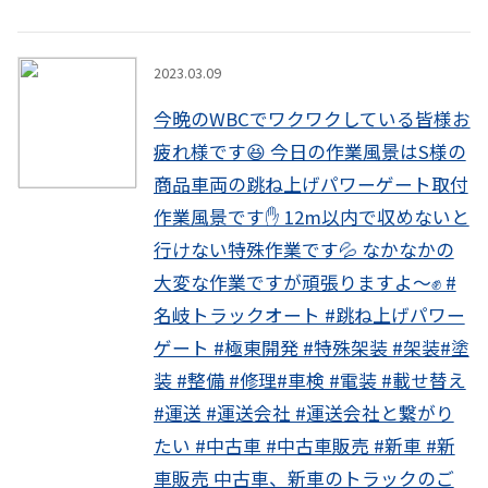
instagram
2023.03.09
今晩のWBCでワクワクしている皆様お
疲れ様です😆 今日の作業風景はS様の
商品車両の跳ね上げパワーゲート取付
作業風景です✋ 12m以内で収めないと
行けない特殊作業です💦 なかなかの
大変な作業ですが頑張りますよ〜✊ #
名岐トラックオート #跳ね上げパワー
ゲート #極東開発 #特殊架装 #架装#塗
装 #整備 #修理#車検 #電装 #載せ替え
#運送 #運送会社 #運送会社と繋がり
たい #中古車 #中古車販売 #新車 #新
車販売 中古車、新車のトラックのご