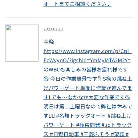
オートまでご相談ください♪
instagram
2023.03.10
今晩
https://www.instagram.com/p/Cpl_
EcWvynO/?igshid=YmMyMTA2M2Y=
のWBCも楽しみの皆様お疲れ様です
😆 今日の作業風景です✋ S様の跳ね上
げパワーゲート順調に作業が進んでま
す❗️ でも…なかなか大変な作業です💦
明日は第二土曜日なので弊社は休みで
す🙇‍♂️ #名岐トラックオート #跳ね上げ
パワーゲート #極東開発 #udトラック
ス #日野自動車 #三菱ふそう #架装 #