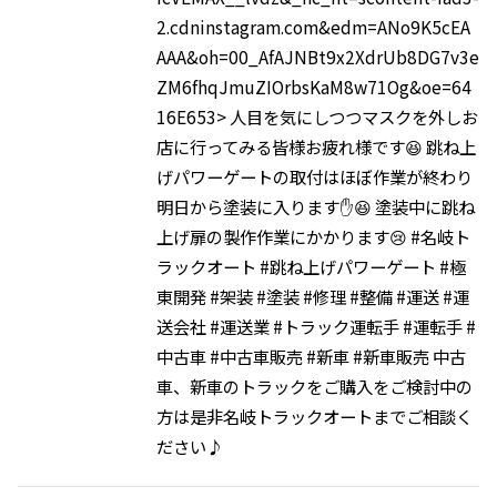
2.cdninstagram.com&edm=ANo9K5cEA
AAA&oh=00_AfAJNBt9x2XdrUb8DG7v3e
ZM6fhqJmuZIOrbsKaM8w71Og&oe=64
16E653> 人目を気にしつつマスクを外しお
店に行ってみる皆様お疲れ様です😆 跳ね上
げパワーゲートの取付はほぼ作業が終わり
明日から塗装に入ります✋😆 塗装中に跳ね
上げ扉の製作作業にかかります😢 #名岐ト
ラックオート #跳ね上げパワーゲート #極
東開発 #架装 #塗装 #修理 #整備 #運送 #運
送会社 #運送業 #トラック運転手 #運転手 #
中古車 #中古車販売 #新車 #新車販売 中古
車、新車のトラックをご購入をご検討中の
方は是非名岐トラックオートまでご相談く
ださい♪