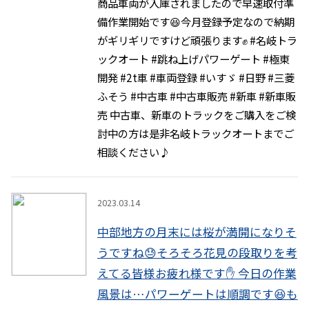
商品車両が入庫されましたので早速取付準
備作業開始です😆今月登録予定なので納期
がギリギリですけど頑張ります✊ #名岐トラ
ックオート #跳ね上げパワーゲート #極東
開発 #2t車 #車両登録 #いすゞ #日野 #三菱
ふそう #中古車 #中古車販売 #新車 #新車販
売 中古車、新車のトラックをご購入をご検
討中の方は是非名岐トラックオートまでご
相談ください♪
instagram
2023.03.14
中部地方の月末には桜が満開になりそ
うですね😓そろそろ花見の段取りを考
えてる皆様お疲れ様です✋ 今日の作業
風景は…パワーゲートは順調です😆も