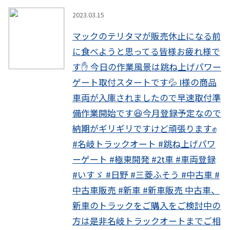
instagram
2023.03.15
マックのテリタマが販売休止になる前
に食べようと思ってる皆様お疲れ様で
す✋ 今日の作業風景は跳ね上げパワー
ゲート取付スタートです💦 I様の商品
車両が入庫されましたので早速取付準
備作業開始です😆今月登録予定なので
納期がギリギリですけど頑張ります✊
#名岐トラックオート #跳ね上げパワ
ーゲート #極東開発 #2t車 #車両登録
#いすゞ #日野 #三菱ふそう #中古車 #
中古車販売 #新車 #新車販売 中古車、
新車のトラックをご購入をご検討中の
方は是非名岐トラックオートまでご相