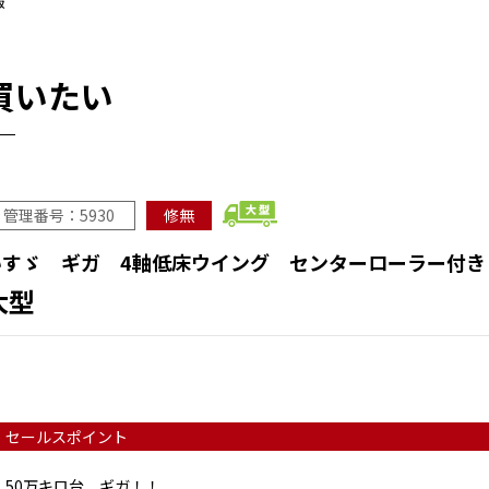
報
買いたい
管理番号：5930
修無
いすゞ ギガ 4軸低床ウイング センターローラー付き
大型
セールスポイント
50万キロ台 ギガ！！