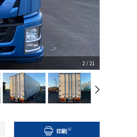
2
/
21
印刷