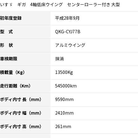
いすゞ ギガ 4軸低床ウイング センターローラー付き 大型
初年度登録
平成28年9月
型 式
QKG-CYJ77B
形 状
アルミウイング
車検期限
抹消
積載量（Kg）
13500Kg
走行距離（Km）
545000km
ボディ内寸 長（mm）
9590mm
ボディ内寸 幅（mm）
2410mm
ボディ内寸 高（mm）
261mm